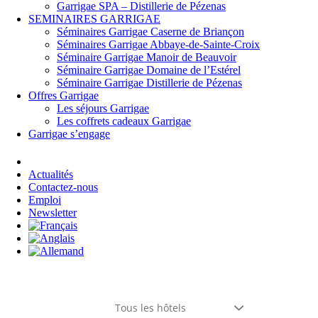
Garrigae SPA – Distillerie de Pézenas
SEMINAIRES GARRIGAE
Séminaires Garrigae Caserne de Briançon
Séminaires Garrigae Abbaye-de-Sainte-Croix
Séminaire Garrigae Manoir de Beauvoir
Séminaire Garrigae Domaine de l’Estérel
Séminaire Garrigae Distillerie de Pézenas
Offres Garrigae
Les séjours Garrigae
Les coffrets cadeaux Garrigae
Garrigae s’engage
Se connecter
Actualités
Contactez-nous
Emploi
Newsletter
Tous les hôtels