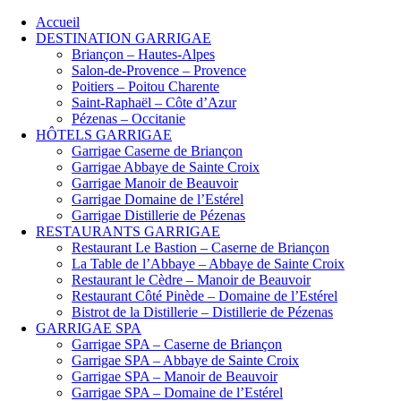
Accueil
DESTINATION GARRIGAE
Briançon – Hautes-Alpes
Salon-de-Provence – Provence
Poitiers – Poitou Charente
Saint-Raphaël – Côte d’Azur
Pézenas – Occitanie
HÔTELS GARRIGAE
Garrigae Caserne de Briançon
Garrigae Abbaye de Sainte Croix
Garrigae Manoir de Beauvoir
Garrigae Domaine de l’Estérel
Garrigae Distillerie de Pézenas
RESTAURANTS GARRIGAE
Restaurant Le Bastion – Caserne de Briançon
La Table de l’Abbaye – Abbaye de Sainte Croix
Restaurant le Cèdre – Manoir de Beauvoir
Restaurant Côté Pinède – Domaine de l’Estérel
Bistrot de la Distillerie – Distillerie de Pézenas
GARRIGAE SPA
Garrigae SPA – Caserne de Briançon
Garrigae SPA – Abbaye de Sainte Croix
Garrigae SPA – Manoir de Beauvoir
Garrigae SPA – Domaine de l’Estérel